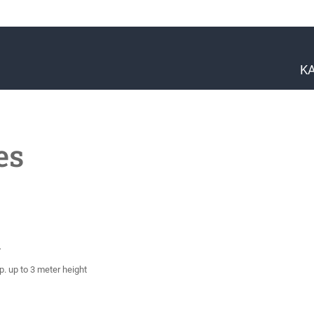
K
es
d
 up to 3 meter height